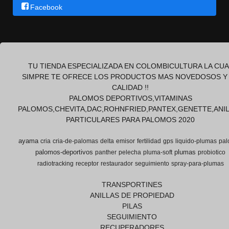
Facebook
TU TIENDA ESPECIALIZADA EN COLOMBICULTURA LA CUA
SIMPRE TE OFRECE LOS PRODUCTOS MAS NOVEDOSOS Y
CALIDAD !!
PALOMOS DEPORTIVOS,VITAMINAS
PALOMOS,CHEVITA,DAC,ROHNFRIED,PANTEX,GENETTE,ANI
PARTICULARES PARA PALOMOS 2020
ayama
cria
cria-de-palomas
delta
emisor
fertilidad
gps
liquido-plumas
pal
palomos-deportivos
plumas
panther
pelecha
pluma-soft
probiotico
radiotracking
receptor
restaurador
seguimiento
spray-para-plumas
TRANSPORTINES
ANILLAS DE PROPIEDAD
PILAS
SEGUIMIENTO
RECUPERADORES