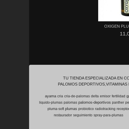
OXIGEN PLU
11,
TU TIENDA ESPECIALIZADA EN 
PALOMOS DEPORTIVOS,VITAMINAS 
ayama
cria
cria-de-palomas
delta
emisor
fertilidad
g
palomos-deportivos
liquido-plumas
palomas
panther
pe
plumas
pluma-soft
probiotico
radiotracking
recepto
restaurador
seguimiento
spray-para-plumas