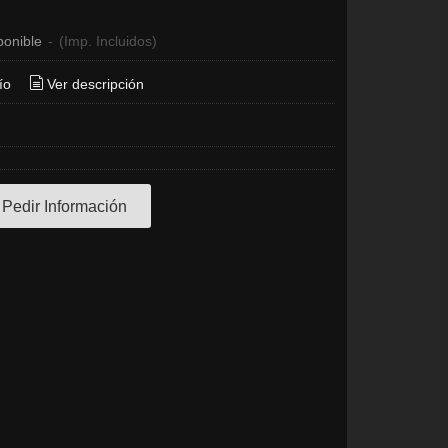
ponible
-
(Imp. Incluidos)
ío
Ver descripción
Pedir Información