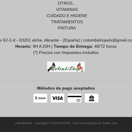
OTROS...
VITAMINAS
CUIDADO E HIGIENE
TRATAMIENTOS
PINTURA
e 62-2-d - 03201 elche, Alicante - (España) | colombishopelx@gmail.c
Horario:
9H A 20H |
Tiempo de Entrega:
48/72 horas
(*) Precios con Impuestos incluidos
Métodos de pago aceptados
colombishop
- Copyright © 2026 [23132] - Con la tecnología de Palbin.com