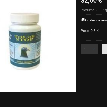
32,00 €
Producto NO Dis
Costes de env
Peso
:
0,5 Kg