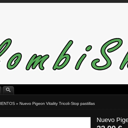
IENTOS
»
Nuevo Pigeon Vitality Tricoli-Stop pastillas
Nuevo Pigeo