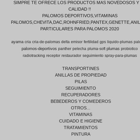
SIMPRE TE OFRECE LOS PRODUCTOS MAS NOVEDOSOS Y
CALIDAD !!
PALOMOS DEPORTIVOS,VITAMINAS
PALOMOS,CHEVITA,DAC,ROHNFRIED,PANTEX,GENETTE,ANI
PARTICULARES PARA PALOMOS 2020
ayama
cria
cria-de-palomas
delta
emisor
fertilidad
gps
liquido-plumas
pal
palomos-deportivos
plumas
panther
pelecha
pluma-soft
probiotico
radiotracking
receptor
restaurador
seguimiento
spray-para-plumas
TRANSPORTINES
ANILLAS DE PROPIEDAD
PILAS
SEGUIMIENTO
RECUPERADORES
BEBEDEROS Y COMEDEROS
OTROS...
VITAMINAS
CUIDADO E HIGIENE
TRATAMIENTOS
PINTURA