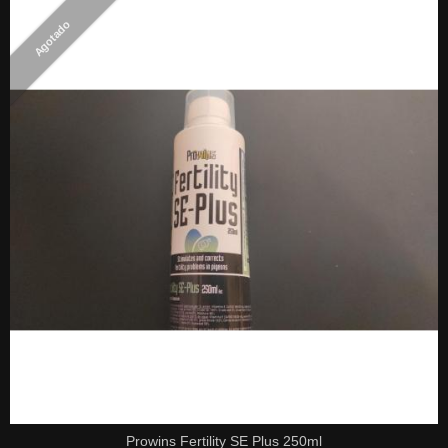
Agotado
Prowins Fertility SE Plus 250ml