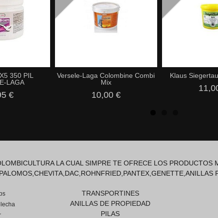
5 350 PIL
Versele-Laga Colombine Combi
Klaus Siegertau
E-LAGA
Mix
11,0
95 €
10,00 €
COLOMBICULTURA LA CUAL SIMPRE TE OFRECE LOS PRODUCTOS M
PALOMOS,CHEVITA,DAC,ROHNFRIED,PANTEX,GENETTE,ANILLAS 
TRANSPORTINES
ps
ANILLAS DE PROPIEDAD
lecha
PILAS
r