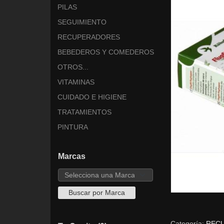
PILAS
SEGUIMIENTO
RECUPERADORES
BEBEDEROS Y COMEDEROS
OTROS...
VITAMINAS
CUIDADO E HIGIENE
TRATAMIENTOS
PINTURA
Marcas
Categoría:
REC