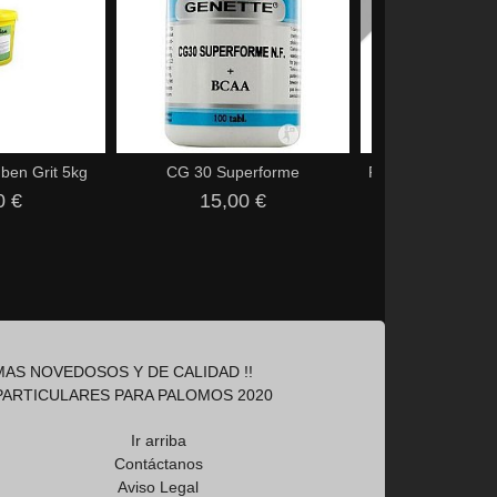
ben Grit 5kg
CG 30 Superforme
Pantex Vita-Tab 10
0 €
15,00 €
10,50
AS NOVEDOSOS Y DE CALIDAD !!
PARTICULARES PARA PALOMOS 2020
Ir arriba
Contáctanos
Aviso Legal