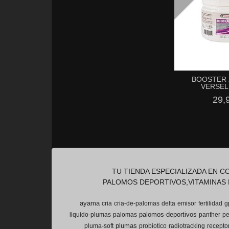
BOOSTER X
VERSEL
29,
TU TIENDA ESPECIALIZADA EN 
PALOMOS DEPORTIVOS,VITAMINAS 
ayama
cria
cria-de-palomas
delta
emisor
fertilidad
g
palomos-deportivos
liquido-plumas
palomas
panther
pe
plumas
pluma-soft
probiotico
radiotracking
recepto