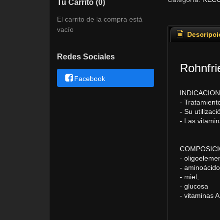
Tu Carrito (0)
El carrito de la compra está
vacío
Descripci
Redes Sociales
Rohnfri
Facebook
INDICACIO
- Tratamient
- Su utiliza
- Las vitamin
COMPOSIC
- oligoeleme
- aminoácido
- miel,
- glucosa
- vitaminas A