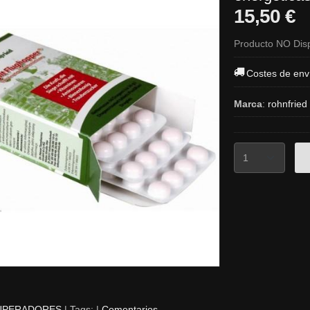
15,50 €
Producto NO Dis
Costes de env
Marca
:
rohnfried
UPERADORES
|
Tags:
|
Comentarios