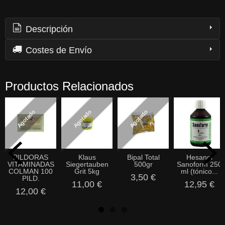
Descripción
Costes de Envío
Productos Relacionados
Agotado
Agotado
Agotado
PILDORAS
Klaus
Bipal Total
Hesanol
VITAMINADAS
Siegertauben
500gr
Sanoform 250
COLMAN 100
Grit 5kg
ml (tónico...
3,50 €
PILD.
11,00 €
12,95 €
12,00 €