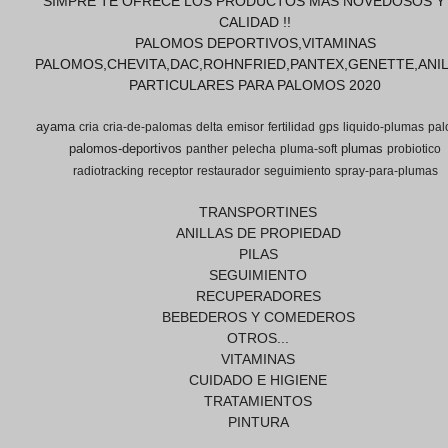
SIMPRE TE OFRECE LOS PRODUCTOS MAS NOVEDOSOS Y
CALIDAD !!
PALOMOS DEPORTIVOS,VITAMINAS
PALOMOS,CHEVITA,DAC,ROHNFRIED,PANTEX,GENETTE,ANI
PARTICULARES PARA PALOMOS 2020
ayama
cria
cria-de-palomas
delta
emisor
fertilidad
gps
liquido-plumas
pal
palomos-deportivos
plumas
panther
pelecha
pluma-soft
probiotico
radiotracking
receptor
restaurador
seguimiento
spray-para-plumas
TRANSPORTINES
ANILLAS DE PROPIEDAD
PILAS
SEGUIMIENTO
RECUPERADORES
BEBEDEROS Y COMEDEROS
OTROS...
VITAMINAS
CUIDADO E HIGIENE
TRATAMIENTOS
PINTURA