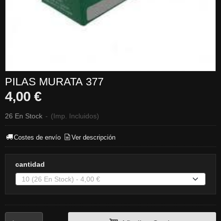
PILAS MURATA 377
4,00 €
26 En Stock
-
(Imp. Incluidos)
Costes de envío
Ver descripción
cantidad