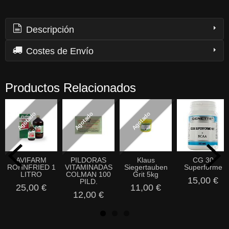
Descripción
Costes de Envío
Productos Relacionados
Agotado
Agotado
Agotado
AVIFARM
PILDORAS
Klaus
CG 30
ROHNFRIED 1
VITAMINADAS
Siegertauben
Superforme
LITRO
COLMAN 100
Grit 5kg
15,00 €
PILD.
25,00 €
11,00 €
12,00 €