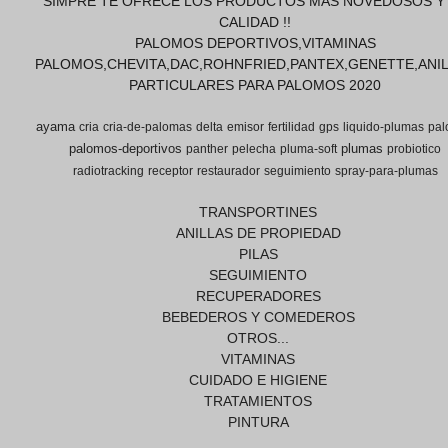
SIMPRE TE OFRECE LOS PRODUCTOS MAS NOVEDOSOS Y
CALIDAD !!
PALOMOS DEPORTIVOS,VITAMINAS
PALOMOS,CHEVITA,DAC,ROHNFRIED,PANTEX,GENETTE,ANI
PARTICULARES PARA PALOMOS 2020
ayama
cria
cria-de-palomas
delta
emisor
fertilidad
gps
liquido-plumas
pal
palomos-deportivos
plumas
panther
pelecha
pluma-soft
probiotico
radiotracking
receptor
restaurador
seguimiento
spray-para-plumas
TRANSPORTINES
ANILLAS DE PROPIEDAD
PILAS
SEGUIMIENTO
RECUPERADORES
BEBEDEROS Y COMEDEROS
OTROS...
VITAMINAS
CUIDADO E HIGIENE
TRATAMIENTOS
PINTURA