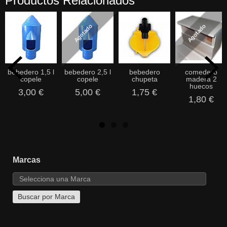
Productos Relacionados
Agotado
Agotado
bebedero 1,5 l
bebedero 2,5 l
bebedero
comedero
copele
copele
chupeta
madera 2
huecos
3,00 €
5,00 €
1,75 €
1,80 €
Marcas