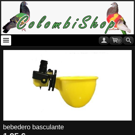
0
bebedero basculante