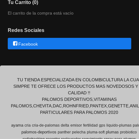
Tu Carrito (0)
El carrito de la compra está vacío
Redes Sociales
Facebook
TU TIENDA ESPECIALIZADA EN COLOMBICULTURA LA CUA
SIMPRE TE OFRECE LOS PRODUCTOS MAS NOVEDOSOS Y
CALIDAD !!
PALOMOS DEPORTIVOS,VITAMINAS
PALOMOS,CHEVITA,DAC,ROHNFRIED,PANTEX,GENETTE,ANI
PARTICULARES PARA PALOMOS 2020
ayama
cria
cria-de-palomas
delta
emisor
fertilidad
gps
liquido-plumas
pal
palomos-deportivos
plumas
panther
pelecha
pluma-soft
probiotico