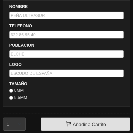
NOMBRE
TELEFONO
POBLACION
LOGO
TAMAÑO
8MM
8.5MM
Añadir a Carrito