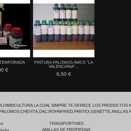
O TEMPORADA
PINTURA PALOMOS AMCS "LA
VALENCIANA"...
00 €
6,50 €
COLOMBICULTURA LA CUAL SIMPRE TE OFRECE LOS PRODUCTOS M
PALOMOS,CHEVITA,DAC,ROHNFRIED,PANTEX,GENETTE,ANILLAS 
TRANSPORTINES
ps
ANILLAS DE PROPIEDAD
lecha