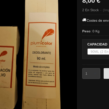
8,00 €
2 En Stock
-
(Imp
Costes de env
Peso
:
0 Kg
CAPACIDAD