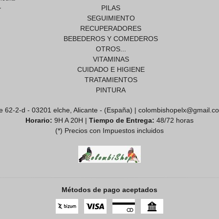
PILAS
r
SEGUIMIENTO
RECUPERADORES
BEBEDEROS Y COMEDEROS
OTROS...
VITAMINAS
CUIDADO E HIGIENE
TRATAMIENTOS
PINTURA
e 62-2-d - 03201 elche, Alicante - (España) | colombishopelx@gmail.c
Horario:
9H A 20H |
Tiempo de Entrega:
48/72 horas
(*) Precios con Impuestos incluidos
Métodos de pago aceptados