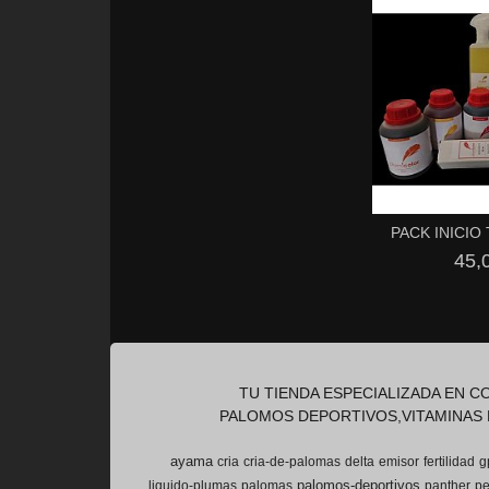
PACK INICI
45,
TU TIENDA ESPECIALIZADA EN 
PALOMOS DEPORTIVOS,VITAMINAS 
ayama
cria
cria-de-palomas
delta
emisor
fertilidad
g
palomos-deportivos
liquido-plumas
palomas
panther
pe